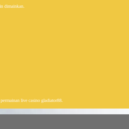
gin dimainkan.
permainan live casino gladiator88.