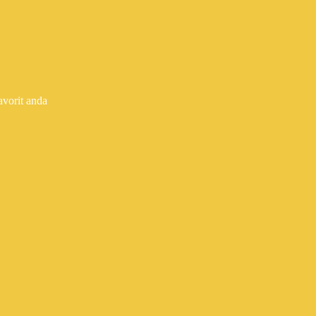
avorit anda