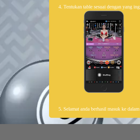
4. Tentukan table sesuai dengan yang in
5. Selamat anda berhasil masuk ke dalam 