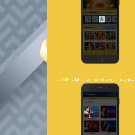
2. Klik salah satu studio live casino yang